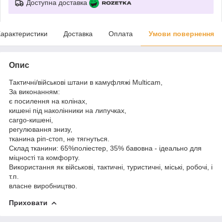
Доступна доставка
арактеристики
Доставка
Оплата
Умови повернення
Опис
Тактичні/військові штани в камуфляжі Multicam,
За виконанням:
є посилення на колінах,
кишені під наколінники на липучках,
cargo-кишені,
регулювання знизу,
тканина ріп-стоп, не тягнуться.
Склад тканини: 65%поліестер, 35% бавовна - ідеально для
міцності та комфорту.
Використання як військові, тактичні, туристичні, міські, робочі, і
т.п.
власне виробництво.
Приховати