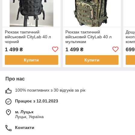
Рюкзак тактичний
Рюкзак тактичний
Дощо
військовий CityLab 40 л
військовий CityLab 40 л
кноп
чорний
мультикам
комп
1 499
1 499
699
₴
₴
Купити
Купити
Про нас
100% позитивних з 30 відгуків за рік
Працює з 12.01.2023
м. Луцьк
Луцьк, Україна
Контакти