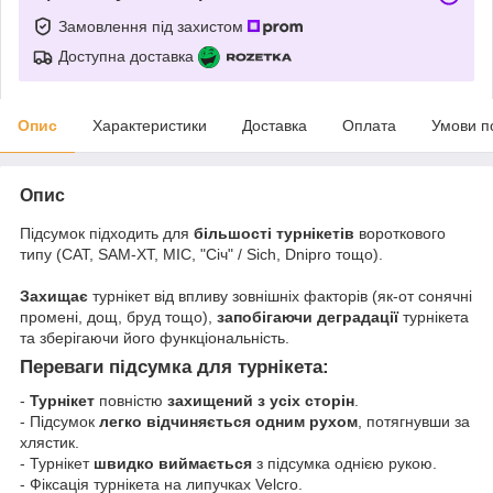
Замовлення під захистом
Доступна доставка
Опис
Характеристики
Доставка
Оплата
Умови п
Опис
Підсумок підходить для
більшості турнікетів
вороткового
типу (CAT, SAM-XT, MIC, "Січ" / Sich, Dnipro тощо).
Захищає
турнікет від впливу зовнішніх факторів (як-от сонячні
промені, дощ, бруд тощо),
запобігаючи деградації
турнікета
та зберігаючи його функціональність.
Переваги підсумка для турнікета:
-
Турнікет
повністю
захищений з усіх сторін
.
- Підсумок
легко відчиняється одним рухом
, потягнувши за
хлястик.
- Турнікет
швидко виймається
з підсумка однією рукою.
- Фіксація турнікета на липучках Velcro.