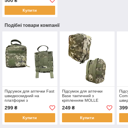
500
₴
Купити
Подібні товари компанії
Підсумок для аптечки Fast
Підсумок для аптечки
Підс
швидкоскидний на
Base тактичний з
Comb
платформі з
кріпленням MOLLE
швид
MOLLE піксель
піксель
пла
299
249
399
₴
₴
пікс
Купити
Купити