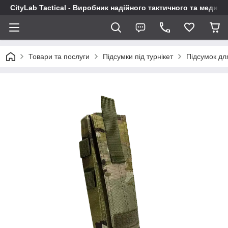
CityLab Tactical - Виробник надійного тактичного та медич
Товари та послуги
Підсумки під турнікет
Підсумок дл